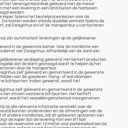
 of het Verenigd Koninkrijk geleverd met de meest
n met een levering in een land buiten de hierboven
aagd worden.
e koper tijdens het bestelproces kiezen voor de
 De kosten worden steeds duidelijk vermeld tijdens de
sport, zal Designhus en/of de transporteur u contacteren
s zijn automatisch leveringen op de gelijkvloerse
everd in de gewenste kamer. Voor de installatie van
gedienst van Designhus. Afhankelijk van de aard van
gelijkvloerse verdieping geleverd. Het betreft producten
gelijk dat de klant gevraagd wordt te helpen bij het
enomen door de transporteur.
signhus zelf geleverd en gemonteerd in de gewenste
t uitladen van de goederen. Hang- of wandlampen
e lichtpunten. Indien gewenst, wordt het
ignhus zelf geleverd en gemonteerd in de gewenste
an stroom voorziene lichtpunten. Het betreft
ewenst, wordt het verpakkingsmateriaal meegenomen.
j/zij alle relevante informatie verstrekt over de
orteur(s) kunnen ondervinden en de afmetingen van de
 of andere installaties, zal dit gebeuren op kosten van
zorgt de koper dat de levering met een lift kan
an de reservatie van 10 meter voor parkeerplaatsen bij