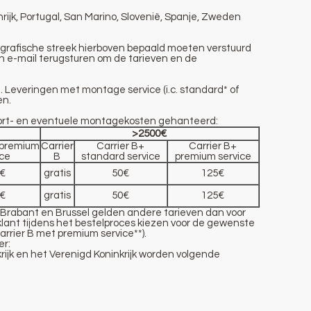
nrijk, Portugal, San Marino, Slovenië, Spanje, Zweden
eografische streek hierboven bepaald moeten verstuurd
en e-mail terugsturen om de tarieven en de
. Leveringen met montage service (i.c.
standard*
of
en.
port- en eventuele montagekosten gehanteerd:
>2500€
 premium
Carrier
Carrier B+
Carrier B+
ice
B
standard service
premium service
€
gratis
50€
125€
€
gratis
50€
125€
-Brabant en Brussel gelden andere tarieven dan voor
klant tijdens het bestelproces kiezen voor de gewenste
arrier B met premium service**).
er:
ijk en het Verenigd Koninkrijk worden volgende