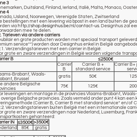
ne 3
nemarken, Duitsland, Finland, Ierland, Italië, Malta, Monaco, Ooste
ne 4
nada, IJsland, Noorwegen, Verenigde Staten, Zwitserland
le bestellingen met een levering via bpost in een land buiten de g
rden via
http://shop.designhus.be/nl/contact-us
. Designhus zal e
orwaarden mee te delen.
2. Tarieven via andere carriers
ubilair en grote producten worden met speciaal transport geleverd
emium service**
) worden door Designhus enkel in België aangebod
2.1. Verzendingstarieven met een carrier in België
:
or grote en zware verzendingen in België worden volgende trans
rrier B
≤2500€
Carrier
Carrier B +
Carrier B+
B
standard service
serv
aams-Brabant, Waals-
gratis
50€
125
abant, Brussel
le andere Belgische
75€
125€
200
ovincies
or leveringen en montage in de provincies Vlaams-Brabant, Waals
 overige Belgische provincies. Zoals vermeld onder punt 4 kan een 
veringsmethode (Carrier B, Carrier B met standard service* en/of C
2.2. Verzendingstarieven buiten België met een internationale carri
or grote en zware verzendingen naar Nederland, Luxemburg, Frankr
ansportkosten gehanteerd:
rrier IN
>3500€
≤3500€
derland
85€
gratis