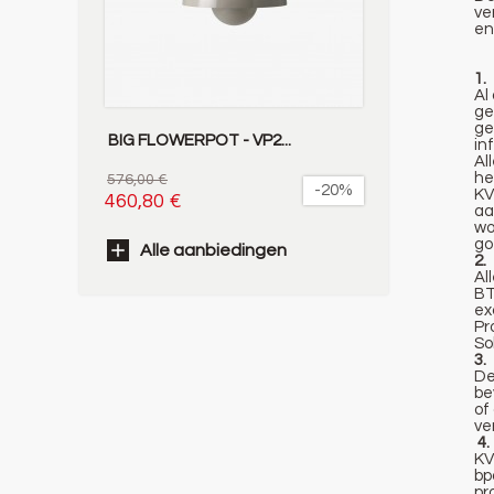
ve
en
1.
Al
ge
ge
BIG FLOWERPOT - VP2...
in
Al
he
576,00 €
-20%
KV
460,80 €
aa
wo
go
Alle aanbiedingen
2.
Al
BT
ex
Pr
So
3.
De
be
of
ve
4.
KV
bp
pr