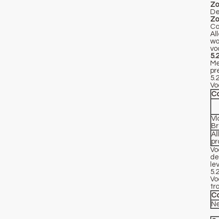
Zo
De
Zo
Ca
Al
wo
vo
5.
Me
pr
5.
Vo
Ca
Vl
Br
Al
pr
Vo
de
le
5.
Vo
tr
Ca
Ne