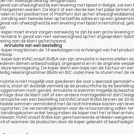
per het volledige bedrag terugbetaald.
 geval van afwezigheid bij een levering met bpost in België, zal ee
htergelaten worden. De klant of een derde kan het pakje binnen d
halen in het postkantoor of PostPunt dat op het afwezigheidsberic
 zending een tweede keer op hetzelfde adres en op een gewenst
 geval van afwezigheid bij een levering met bpost international, 
ost.
 koper moet ervoor zorgen aanwezig te zijn bij een grote levering m
itenland. In geval van niet-aanwezigheid op het afgesproken tijdst
vering aan de klant gefactureerd.
 Annulatie van een bestelling
 koper mag binnen de 14 werkdagen na ontvangst van het product l
nkoop.
 koper kan KVNConsult BVBA van zijn annulatie in kennis stellen vi
ederen dienen onbeschadigd, ongeopend en in de originele verpa
 deze kennisgeving. De koper dient een kopij van de factuur en ee
lledig rekeningnummer (IBAN en BIC code) mee te sturen met de r
nulatie is niet mogelijk voor goederen die voor u speciaal gemaakt
val is, staat dit duidelijk vermeld op de productfiche bij de bestel
ruggenomen noch geruild. Annulatie is evenmin mogelijk bij bescha
ntage door de klant zelf of een andere montagedienst dan Desig
j annulatie van een bestelling zal KVNConsult BVBA binnen de 30
taalde sommen verminderd met de rechtstreekse kosten van leve
rugstorten. De verzendingskosten voor de retourzending vallen te
rzendingskosten enkel terug indien de koper niet het artikel ontvin
nkwam. KVNConsult BVBA kan geretourneerde artikelen weigeren 
rd of wanneer de producten door de koper gebruikt of beschadigd