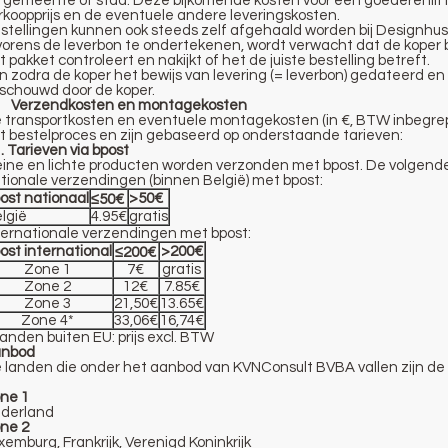
 gemeente of stad. Deze bijkomende kosten voor een goederenlif
rkoopprijs en de eventuele andere leveringskosten.
stellingen kunnen ook steeds zelf afgehaald worden bij Designhus 
vorens de leverbon te ondertekenen, wordt verwacht dat de koper b
t pakket controleert en nakijkt of het de juiste bestelling betreft.
n zodra de koper het bewijs van levering (= leverbon) gedateerd e
schouwd door de koper.
 Verzendkosten en montagekosten
 transportkosten en eventuele montagekosten (in €, BTW inbegrep
t bestelproces en zijn gebaseerd op onderstaande tarieven:
1. Tarieven via bpost
eine en lichte producten worden verzonden met bpost. De volgende
tionale verzendingen (binnen België) met bpost:
ost nationaal
>50€
≤50€
lgië
4.95€
gratis
ternationale verzendingen met bpost:
ost international
>200€
≤200€
Zone 1
7€
gratis
Zone 2
12€
7.85€
Zone 3
21,50€
13.65€
Zone 4*
33,06€
16,74€
anden buiten EU: prijs excl. BTW
nbod
 landen die onder het aanbod van KVNConsult BVBA vallen zijn de
ne 1
derland
ne 2
xemburg, Frankrijk, Verenigd Koninkrijk