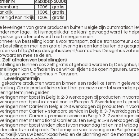
rrier IN
>5000€
≤5000€
uxemburg
100€
gratis
ankrijk
100€
gratis
renigd Koninkrijk
100€
gratis
le leveringen van grote producten buiten België zijn automatisch le
nder montage. Het is mogelijk dat de klant gevraagd wordt te helpe
rpakkingsmateriaal wordt niet meegenomen.
nneer uw bestelling klaar is voor transport, zal de transporteur u
le bestellingen met een grote levering in een land buiten de geog
rden via
http://shop.designhus.be/nl/contact-us
. Designhus zal e
orwaarden mee te delen.
3. Zelf afhalen van bestelling(en)
stellingen kunnen ook zelf gratis afgehaald worden bij Designhus,
stellingen kan u afhalen in de winkel tijdens de openingsuren. Gro
ck-up point van Designhus in Tervuren.
 Leveringstermijn
 gekochte producten worden binnen een redelijke termijn geleverd 
stelling. Op de productfiche staat het precieze aantal voorradige
veringstermijnen gelden:
veringen met bpost in België: 2-3 werkdagen bij producten in voorr
veringen met bpost international in Europa: 3-5 werkdagen bij prod
veringen met Carrier in België: 2-3 werkdagen bij producten in voo
veringen met Carrier + standard service in België: 3-7 werkdagen b
veringen met Carrier + premium service in België: 3-7 werkdagen bi
veringen met International Carrier buiten België: 5-8 werkdagen bi
veringen met bpost vinden plaats van maandag tot en met vrijdag 
nden plaats na afspraak. De termijnen voor leveringen in België met
hankelijk van uw beschikbaarheid en de planning van de montaged