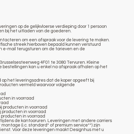
veringen op de gelijkvloerse verdieping door 1 persoon
n bij het uitladen van de goederen.
 contacteren om een afspraak voor de levering te maken.
rafische streek hierboven bepaald kunnen verstuurd
en e-mail terugsturen om de tarieven en de
 Brusselsesteenweg 4F01 te 3080 Tervuren. Kleine
te bestellingen kan u enkel na afspraak afhalen op het
op het leveringsadres dat de koper opgeeft bij
 producten vermeld waarvoor volgende
aad
ucten in voorraad
rraad
ij producten in voorraad
j producten in voorraad
j producten in voorraad
tijdens de kantooruren. Leveringen met andere carriers
 montage (i.c. standard* of premium service**) zijn
ienst. Voor deze leveringen maakt Designhus met u