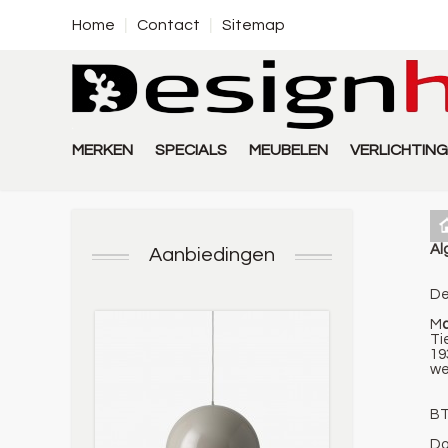
Home
Contact
Sitemap
MERKEN
SPECIALS
MEUBELEN
VERLICHTING
Al
Aanbiedingen
De
M
Ti
19
we
BT
Do