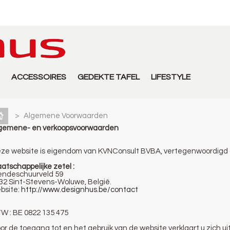
ACCESSOIRES
GEDEKTE TAFEL
LIFESTYLE
>
Algemene Voorwaarden
gemene- en verkoopsvoorwaarden
ze website is eigendom van KVNConsult BVBA, vertegenwoordigd 
aatschappelijke zetel :
endeschuurveld 59
32 Sint-Stevens-Woluwe, België.
bsite:
http://www.designhus.be/contact
W : BE 0822 135 475
or de toegang tot en het gebruik van de website verklaart u zich 