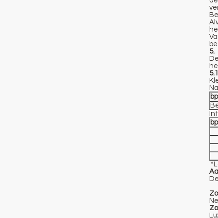
de
ve
Be
Al
he
Va
be
5.
De
he
5.
Kl
Na
bp
Be
In
bp
*
L
Aa
De
Zo
Ne
Zo
Lu