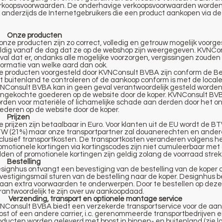
rkoopsvoorwaarden. De onderhavige verkoopsvoorwaarden worden
 anderzijds de Internetgebruikers die een product aankopen via de
 Onze producten
 onze producten zijn zo correct, volledig en getrouw mogelijk voorge
ldig vanaf de dag dat ze op de webshop zijn weergegeven. KVNCons
val dat er, ondanks alle mogelijke voorzorgen, vergissingen zouden 
formatie van welke aard dan ook.
le producten voorgesteld door KVNConsult BVBA zijn conform de Belg
t buitenland te controleren of de aankoop conform is met de local
NConsult BVBA kan in geen geval verantwoordelijk gesteld worden vo
ngekochte goederen op de website door de koper. KVNConsult BVBA
rden voor materiële of lichamelijke schade aan derden door het on
ederen op de website door de koper.
 Prijzen
le prijzen zijn betaalbaar in Euro. Voor klanten uit de EU wordt de
W (21%) maar onze transportpartner zal douanerechten en andere lo
clusief transportkosten. De transportkosten veranderen volgens h
omotionele kortingen via kortingscodes zijn niet cumuleerbaar me
lden of promotionele kortingen zijn geldig zolang de voorraad stre
 Bestelling
signhus ontvangt een bevestiging van de bestelling van de koper o
vestigingsmail sturen van de bestelling naar de koper. Designhus b
 aan extra voorwaarden te onderwerpen. Door te bestellen op deze si
rantwoordelijk te zijn over uw aankoopdaad.
 Verzending, transport en optionele montage service
NConsult BVBA biedt een verzekerde transportservice voor de aa
ost of een andere carrier, i.c. gerenommeerde transportbedrijven e
oducten worden geleverd met bpost in binnen- en buitenland (zie l