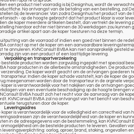
eeds een aparte afspraak.
dien een product niet voorradig is bij Designhus, wordt de verwach
oductfiche. Na ontvangst van de betaling van een bestelling, zal D
stellen bij de leverancier. Van zodra Designhus het product van de le
lefonisch - op de hoogte gebracht dat het product klaar is voor lever
dien de koper meerdere artikelen bestelt, dan vertrekt de levering pa
stelling hierdoor echter niet binnen de 30 werkdagen zou kunnen 
orradige artikel apart aan de koper toesturen na deze termijn.
j uitputting van de voorraad of indien een goed niet binnen de red
BA contact op met de koper om een aanvaardbare leveringstermijn
st te annuleren. KVNConsult BVBA kan niet aansprakelijk gesteld w
orradig zijn van een product of een laattijdige levering.
 Verpakking en transportverzekering
 bestelde producten worden zorgvuldig ingepakt met speciaal be
BA haar producten in de allerbeste omstandigheden. De producten 
 verzending. De koper wordt geacht om de ontvangen goederen te
 transporteur. Indien de koper schade vaststelt, kan de koper d
rug meegenomen worden door de transporteur in de orginele verpa
 koper is verantwoordelijk voor het nakijken van de ontvangen g
rkdagen van een eventuele beschadiging op de hoogte brengen v
NConsult BVBA houdt zich het recht voor de aanvraag van de kope
rdt. KVNConsult BVBA zal na ontvangst van het bericht van bescha
entuele terugsturen door de koper.
 Leveringsadres
 koper is verantwoordelijk voor de volledigheid en correctheid va
veringsadressen zijn de verantwoordelijkheid van de koper en kunne
uten in de adresgegevens van de bestemmeling, kan KVNConsult BV
 onmogelijkheid om de bestelde producten te leveren. Gevallen v
jn leveringsverplichting: oorlog, oproer, brand, staking, ongevallen en