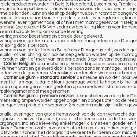
agiele producten worden in België, Nederland, Luxemburg, Frankrijk
equate transportdienst. Tarieven en voorwaarden voor bestellinge
rmelde landen, kunnen via shop.designhus.be/nl/contact aangevr
hankelijk van de aard van het product en de leveringslocatie, kan d
wenste leveringsmethode, al of niet met montageservice in België.
stelling (zie ook punt 5). Van zodra uw bestelling klaar is voor tran
 een afspraak te maken voor de levering.
veringen door bpost worden aan de deur geleverd.
veringen van grotere items door andere transporteurs dan Designhu
rdieping door 1 persoon.
veringen van grote items in België door Designhus zelf, worden gel
ubilair of verlichting, kan ook beroep gedaan worden op de monta
t product zijn 1 of meer van onderstaande 3 opties van toepassing:
)
Carrier Belgium
: de meubelen of verlichtingsitems worden op de 
e kunnen worden geleverd door 1 persoon zonder montage. Het is mo
tladen van de goederen. Verpakkingsmaterialen worden niet meeg
)
Carrier Belgium + standard service
:
de meubelen worden door De
mer. Het is mogelijk dat de klant gevraagd wordt te helpen bij he
rden opgehangen en aangesloten op de reeds van stroom voorzien
rpakkingsmateriaal meegenomen.
)
Carrier Belgium + premium service
:
de meubelen worden door Des
mer. Hanglampen worden opgehangen en aangesloten op de reeds v
veringen van producten waarvoor 2 personen nodig zijn. Indien g
or alle leveringen van grote items wordt van de klant verwacht dat hi
egankelijkheid van het pand, over alle hindernissen die de transp
organgen. Indien de levering enkel mogelijk is met een goederenlift
 koper. Designhus zal hiervoor een offerte opstellen. Indien nodig, 
aatsvinden zonder het doorgaand verkeer te hinderen door middel v