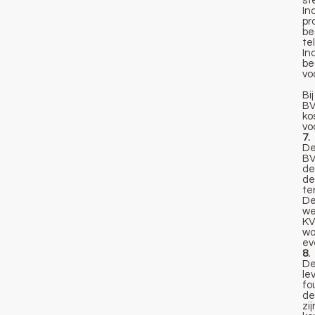
st
In
pr
be
te
In
be
vo
Bi
BV
ko
vo
7.
De
BV
de
de
te
De
we
KV
wo
ev
8.
De
le
fo
de
zi