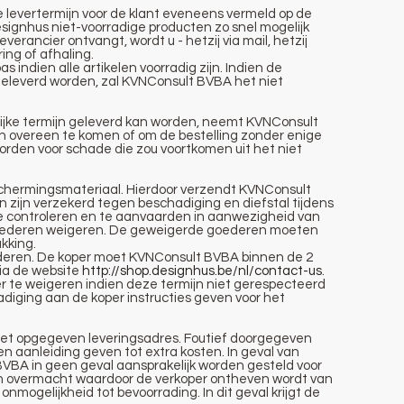
te levertermijn voor de klant eveneens vermeld op de
esignhus niet-voorradige producten zo snel mogelijk
verancier ontvangt, wordt u - hetzij via mail, hetzij
ing of afhaling.
s indien alle artikelen voorradig zijn. Indien de
geleverd worden, zal KVNConsult BVBA het niet
elijke termijn geleverd kan worden, neemt KVNConsult
 overeen te komen of om de bestelling zonder enige
orden voor schade die zou voortkomen uit het niet
schermingsmateriaal. Hierdoor verzendt KVNConsult
zijn verzekerd tegen beschadiging en diefstal tijdens
 controleren en te aanvaarden in aanwezigheid van
e goederen weigeren. De geweigerde goederen moeten
kking.
oederen. De koper moet KVNConsult BVBA binnen de 2
ia de website
http://shop.designhus.be/nl/contact-us
.
r te weigeren indien deze termijn niet gerespecteerd
diging aan de koper instructies geven voor het
n het opgegeven leveringsadres. Foutief doorgegeven
n aanleiding geven tot extra kosten. In geval van
BA in geen geval aansprakelijk worden gesteld voor
an overmacht waardoor de verkoper ontheven wordt van
 onmogelijkheid tot bevoorrading. In dit geval krijgt de