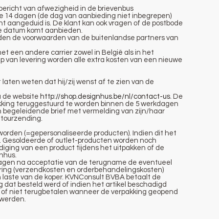
n bericht van afwezigheid in de brievenbus
e 14 dagen (de dag van aanbieding niet inbegrepen)
ht aangeduid is. De klant kan ook vragen of de postbode
e datum komt aanbieden.
gelden de voorwaarden van de buitenlandse partners van
et een andere carrier zowel in België als in het
ip van levering worden alle extra kosten van een nieuwe
aten weten dat hij/zij wenst af te zien van de
a de website
http://shop.designhus.be/nl/contact-us
. De
kking teruggestuurd te worden binnen de 5 werkdagen
n begeleidende brief met vermelding van zijn/haar
etourzending.
 worden (=gepersonaliseerde producten). Indien dit het
ling. Gesoldeerde of outlet-producten worden noch
diging van een product tijdens het uitpakken of de
nhus.
 dagen na acceptatie van de terugname de eventueel
ring (verzendkosten en orderbehandelingskosten)
n laste van de koper. KVNConsult BVBA betaalt de
g dat besteld werd of indien het artikel beschadigd
of niet terugbetalen wanneer de verpakking geopend
 werden.