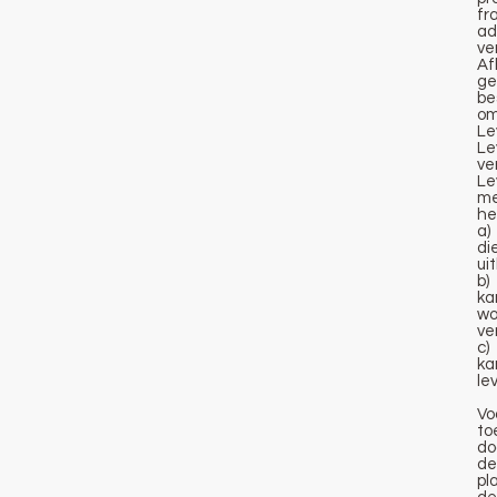
fr
ad
ve
Af
ge
be
om
Le
Le
ve
Le
me
he
a
di
ui
b
ka
wo
ve
c
ka
le
Vo
to
do
de
pl