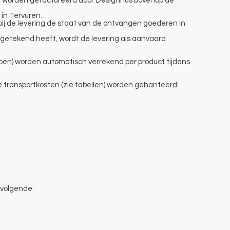
t worden gefactureerd door Designhus bovenop de
in Tervuren.
ij de levering de staat van de ontvangen goederen in
n getekend heeft, wordt de levering als aanvaard
en) worden automatisch verrekend per product tijdens
 transportkosten (zie tabellen) worden gehanteerd:
 volgende: