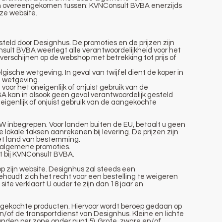
 overeengekomen tussen: KVNConsult BVBA enerzijds
ze website.
steld door Designhus. De promoties en de prijzen zijn
ult BVBA weerlegt alle verantwoordelijkheid voor het
verschijnen op de webshop met betrekking tot prijs of
ische wetgeving. In geval van twijfel dient de koper in
e wetgeving.
or het oneigenlijk of onjuist gebruik van de
 kan in alsook geen geval verantwoordelijk gesteld
eigenlijk of onjuist gebruik van de aangekochte
 BTW inbegrepen. Voor landen buiten de EU, betaalt u geen
kale taksen aanrekenen bij levering. De prijzen zijn
et land van bestemming.
t algemene promoties.
kt bij KVNConsult BVBA.
p zijn website. Designhus zal steeds een
ehoudt zich het recht voor een bestelling te weigeren
te verklaart U ouder te zijn dan 18 jaar en
ngekochte producten. Hiervoor wordt beroep gedaan op
n/of de transportdienst van Designhus. Kleine en lichte
anden per zone onder punt 5). Grote, zware en/of