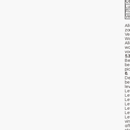
Ca
L
Fr
Ve
Al
zo
Ve
Wa
Al
wo
vo
5.
Be
be
pi
6.
De
be
le
Le
Le
Le
Le
Le
Le
Le
vi
af