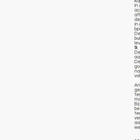
ko
In
ac
af
de
In
bp
De
bu
le
9.
De
aa
De
go
na
vo
An
ge
te
mo
Bi
be
te
ve
aa
we