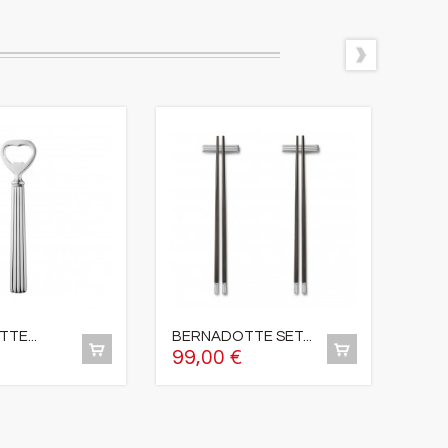
TE...
BERNADOTTE SET...
BER
99,00 €
75,