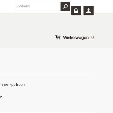
Winkelwagen :
0
Lammet-patroon
an